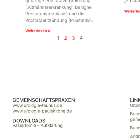
gutartige Prostatavergrößerung
„Prosta
(‚Altmännererkrankung’, Benigne
Weiterle
Prostatahyperplasie) und die
Prostataentzündung (Prostatitis).
Weiterlesen »
1
2
3
4
GEMEINSCHAFTSPRAXEN
LIN
www.urologie-taunus.de
Urol
www.urologie-paulskirche.de
Bund
geme
DOWNLOADS
Vasektomie – Aufklärung
Bund
Andr