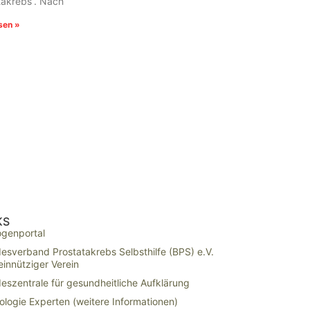
takrebs“. Nach
sen »
KS
ogenportal
esverband Prostatakrebs Selbsthilfe (BPS) e.V.
innütziger Verein
eszentrale für gesundheitliche Aufklärung
ologie Experten (weitere Informationen)