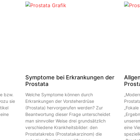
Symptome bei Erkrankungen der
Allge
Prostata
Prost
ie bzw.
Welche Symptome können durch
„Modern
wozu sie
Erkrankungen der Vorsteherdrüse
Prostat
tikel
(Prostata) hervorgerufen werden? Zur
„Fokale
 eine
Beantwortung dieser Frage unterscheidet
„Ergebn
man sinnvoller Weise drei grundsätzlich
unserem
verschiedene Krankheitsbilder: den
eine Vie
Prostatakrebs (Prostatakarzinom) die
speziel