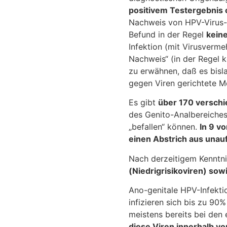
positivem Testergebnis
Nachweis von HPV-Virus- 
Befund in der Regel
keine
Infektion (mit Virusver
Nachweis“ (in der Regel 
zu erwähnen, daß es bis
gegen Viren gerichtete M
Es gibt
über 170 versch
des Genito-Analbereiches
„befallen“ können.
In 9 v
einen Abstrich aus unauf
Nach derzeitigem Kenntni
(Niedrigrisikoviren) sow
Ano-genitale HPV-Infekti
infizieren sich bis zu 90
meistens bereits bei den 
diese Viren innerhalb vo