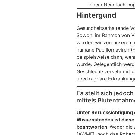
einem Neunfach-Impf
Hintergund
Gesundheitserhaltende V
Sowohl im Rahmen von Vo
werden wir von unseren m
humane Papillomaviren (H
beispielsweise dann, wen
wurde. Gelegentlich werd
Geschlechtsverkehr mit d
übertragbare Erkrankunge
Es stellt sich jedoc
mittels Blutentnahme
Unter Berücksichtigung 
Wissenstandes ist diese
beantworten.
Weder die 
(AWMF), noch das Robert 