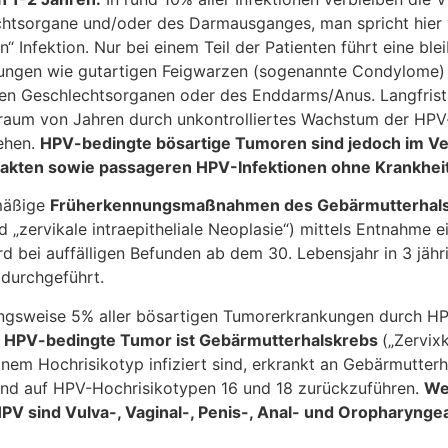
htsorgane und/oder des Darmausganges, man spricht hier 
“ Infektion. Nur bei einem Teil der Patienten führt eine ble
ungen wie gutartigen Feigwarzen (sogenannte Condylome)
en Geschlechtsorganen oder des Enddarms/Anus. Langfrist
traum von Jahren durch unkontrolliertes Wachstum der HPV-
ehen.
HPV-bedingte bösartige Tumoren sind jedoch im Ver
kten sowie passageren HPV-Infektionen ohne Krankheit
mäßige
Früherkennungsmaßnahmen des Gebärmutterhal
d „zervikale intraepitheliale Neoplasie“) mittels Entnahme e
d bei auffälligen Befunden ab dem 30. Lebensjahr in 3 jäh
 durchgeführt.
ngsweise 5% aller bösartigen Tumorerkrankungen durch HP
h HPV-bedingte Tumor ist Gebärmutterhalskrebs
(„Zervix
inem Hochrisikotyp infiziert sind, erkrankt an Gebärmutterh
ind auf HPV-Hochrisikotypen 16 und 18 zurückzuführen.
We
 sind Vulva-, Vaginal-, Penis-, Anal- und Oropharynge