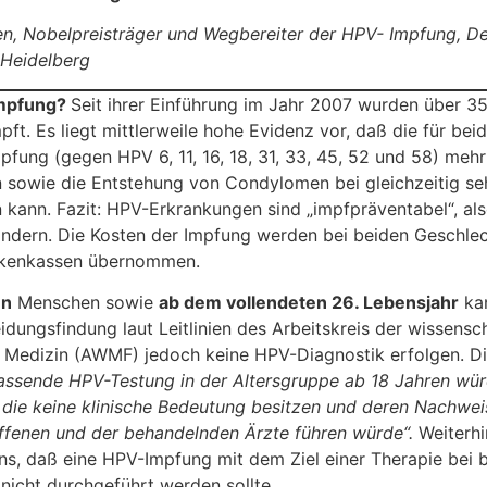
sen, Nobelpreisträger und Wegbereiter der HPV- Impfung, D
Heidelberg
Impfung?
Seit ihrer Einführung im Jahr 2007 wurden über 3
t. Es liegt mittlerweile hohe Evidenz vor, daß die für bei
fung (gegen HPV 6, 11, 16, 18, 31, 33, 45, 52 und 58) meh
 sowie die Entstehung von Condylomen bei gleichzeitig seh
n kann. Fazit: HPV-Erkrankungen sind „impfpräventabel“, als
ndern. Die Kosten der Impfung werden bei beiden Geschlec
nkenkassen übernommen.
en
Menschen sowie
ab dem vollendeten 26. Lebensjahr
kan
eidungsfindung laut Leitlinien des Arbeitskreis der wissensc
 Medizin (AWMF) jedoch keine HPV-Diagnostik erfolgen. Die L
assende HPV-Testung in der Altersgruppe ab 18 Jahren wür
n, die keine klinische Bedeutung besitzen und deren Nachwei
ffenen und der behandelnden Ärzte führen würde“.
Weiterhi
s, daß eine HPV-Impfung mit dem Ziel einer Therapie bei
nicht durchgeführt werden sollte.