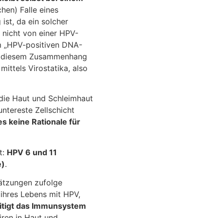
chen) Falle eines
st, da ein solcher
 nicht von einer HPV-
m „HPV-positiven DNA-
 in diesem Zusammenhang
 mittels Virostatika, also
 die Haut und Schleimhaut
ntereste Zellschicht
es keine Rationale für
t:
HPV 6 und 11
e)
.
hätzungen zufolge
 ihres Lebens mit HPV,
itigt das Immunsystem
iren in Haut und