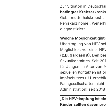
Zur Situaton in Deutschla
bedingter Krebserkran
Gebärmutterhalskrebs) u
Peniskarzinome). Weiterh
diagnostiziert.
Welche Möglichkeit gibt 
Übertragung von HPV schü
Möglichkeit vor einer HPV
(z.B. Gardasil 9)
. Den be
Sexualkontaktes. Seit 20
für Jungen im Alter von 
sexuellen Kontakten ist p
Impfschutzes u.U. erhebl
Fachgesellschaften nicht
Administration) seit 2018
„Die HPV-Impfung ist ei
Kinder sollten davon pr