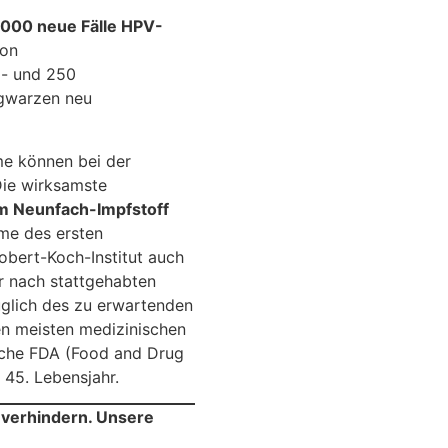
.000 neue Fälle HPV-
von
l- und 250
igwarzen neu
 können bei der
Die wirksamste
m Neunfach-Impfstoff
me des ersten
obert-Koch-Institut auch
r nach stattgehabten
züglich des zu erwartenden
en meisten medizinischen
sche FDA (Food and Drug
 45. Lebensjahr.
 verhindern. Unsere