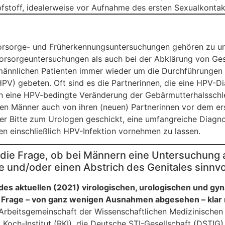
stoff, idealerweise vor Aufnahme des ersten Sexualkontak
orsorge- und Früherkennungsuntersuchungen gehören zu u
rsorgeuntersuchungen als auch bei der Abklärung von Ges
ännlichen Patienten immer wieder um die Durchführungen e
PV) gebeten. Oft sind es die Partnerinnen, die eine HPV-D
n eine HPV-bedingte Veränderung der Gebärmutterhalsschle
en Männer auch von ihren (neuen) Partnerinnen vor dem er
er Bitte zum Urologen geschickt, eine umfangreiche Diagnos
n einschließlich HPV-Infektion vornehmen zu lassen.
h die Frage, ob bei Männern eine Untersuchung 
 und/oder einen Abstrich des Genitales sinnvoll
des aktuellen (2021) virologischen, urologischen und gy
 Frage – von ganz wenigen Ausnahmen abgesehen – klar 
Arbeitsgemeinschaft der Wissenschaftlichen Medizinischen
Koch-Institut (RKI), die Deutsche STI-Gesellschaft (DSTIG