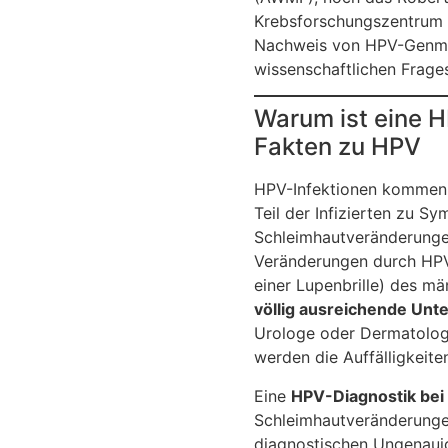
Krebsforschungszentrum 
Nachweis von HPV-Genmater
wissenschaftlichen Frages
Warum ist eine 
Fakten zu HPV
HPV-Infektionen kommen b
Teil der Infizierten zu S
Schleimhautveränderungen
Veränderungen durch HPV 
einer Lupenbrille) des mä
völlig ausreichende Unt
Urologe oder Dermatologe
werden die Auffälligkeit
Eine
HPV-Diagnostik
bei
Schleimhautveränderungen 
diagnostischen Ungenauig