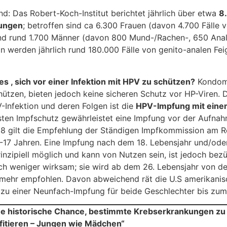
nd: Das Robert-Koch-Institut berichtet jährlich über etwa
8
kungen
; betroffen sind ca 6.300 Frauen (davon 4.700 Fälle 
nd rund 1.700 Männer (davon 800 Mund-/Rachen-, 650 Ana
in werden jährlich rund 180.000 Fälle von genito-analen Fe
es , sich vor einer Infektion mit HPV zu schützen?
Kondome
tzen, bieten jedoch keine sicheren Schutz vor HP-Viren. 
-Infektion und deren Folgen ist die
HPV-Impfung mit eine
sten Impfschutz gewährleistet eine Impfung vor der Aufnah
18 gilt die Empfehlung der Ständigen Impfkommission am R
9-17 Jahren. Eine Impfung nach dem 18. Lebensjahr und/ode
rinzipiell möglich und kann von Nutzen sein, ist jedoch be
ich weniger wirksam; sie wird ab dem 26. Lebensjahr von d
 mehr empfohlen. Davon abweichend rät die U.S amerikani
 zu einer Neunfach-Impfung für beide Geschlechter bis zum
ne historische Chance, bestimmte Krebserkrankungen zu
ofitieren – Jungen wie Mädchen“