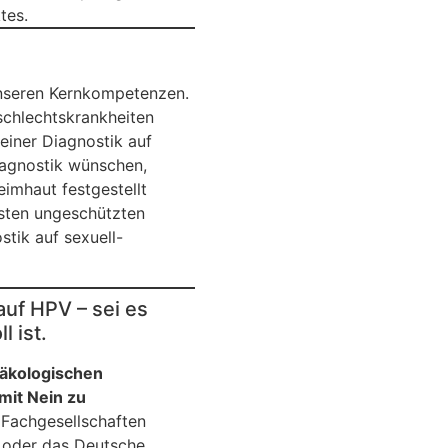
tes.
nseren Kernkompetenzen.
chlechtskrankheiten
iner Diagnostik auf
iagnostik wünschen,
imhaut festgestellt
sten ungeschützten
tik auf sexuell-
auf HPV – sei es
 ist.
näkologischen
mit Nein zu
 Fachgesellschaften
) oder das Deutsche