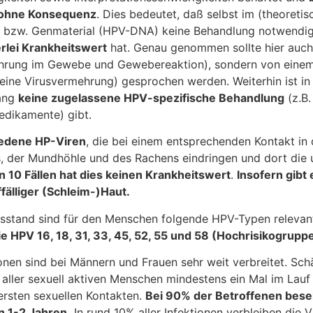
 ohne Konsequenz
. Dies bedeutet, daß selbst im (theoretis
bzw. Genmaterial (HPV-DNA) keine Behandlung notwendig i
rlei Krankheitswert
hat. Genau genommen sollte hier auch
mehrung im Gewebe und Gewebereaktion), sondern von eine
keine Virusvermehrung) gesprochen werden. Weiterhin ist
lang
keine zugelassene HPV-spezifische Behandlung
(z.B.
edikamente) gibt.
iedene HP-Viren
, die bei einem entsprechenden Kontakt in
, der Mundhöhle und des Rachens eindringen und dort die u
on 10 Fällen hat dies keinen Krankheitswert
.
Insofern gibt 
fälliger (Schleim-)Haut.
sstand sind für den Menschen folgende HPV-Typen relevan
ie
HPV 16, 18, 31, 33, 45, 52, 55 und 58 (Hochrisikogrupp
onen sind bei Männern und Frauen sehr weit verbreitet. Sc
% aller sexuell aktiven Menschen mindestens ein Mal im Lauf
ersten sexuellen Kontakten.
Bei 90% der Betroffenen bese
n 1-2 Jahren.
In rund 10% aller Infektionen verbleiben die V