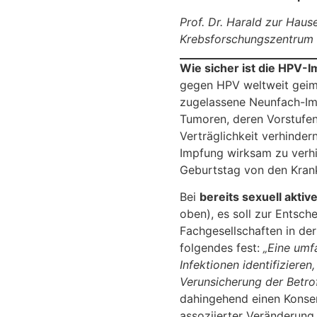
Prof. Dr. Harald zur Hau
Krebsforschungszentrum 
Wie sicher ist die HPV-
gegen HPV weltweit geimpf
zugelassene Neunfach-Imp
Tumoren, deren Vorstufen
Verträglichkeit verhinder
Impfung wirksam zu verhi
Geburtstag von den Kra
Bei
bereits sexuell aktiv
oben), es soll zur Entsch
Fachgesellschaften in der
folgendes fest:
„Eine umf
Infektionen identifiziere
Verunsicherung der Betro
dahingehend einen Konsen
assoziierter Veränderung 