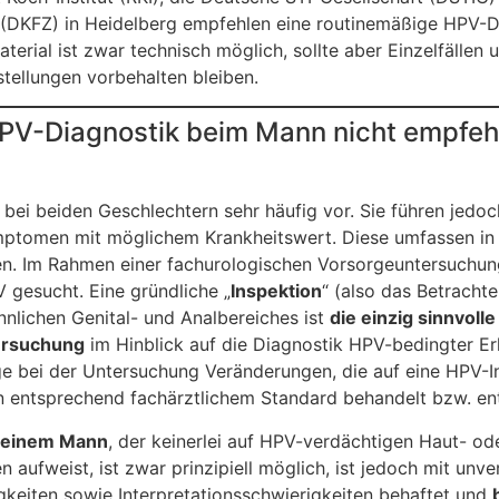
(DKFZ) in Heidelberg empfehlen eine routinemäßige HPV-D
ial ist zwar technisch möglich, sollte aber Einzelfällen u
tellungen vorbehalten bleiben.
HPV-Diagnostik beim Mann nicht empfe
ei beiden Geschlechtern sehr häufig vor. Sie führen jedoch
ymptomen mit möglichem Krankheitswert. Diese umfassen in 
. Im Rahmen einer fachurologischen Vorsorgeuntersuchung
gesucht. Eine gründliche „
Inspektion
“ (also das Betracht
nnlichen Genital- und Analbereiches ist
die einzig sinnvolle
ersuchung
im Hinblick auf die Diagnostik HPV-bedingter Er
 bei der Untersuchung Veränderungen, die auf eine HPV-In
en entsprechend fachärztlichem Standard behandelt bzw. ent
 einem Mann
, der keinerlei auf HPV-verdächtigen Haut- od
aufweist, ist zwar prinzipiell möglich, ist jedoch mit unv
keiten sowie Interpretationsschwierigkeiten behaftet und