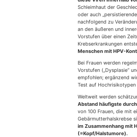
Schleimhaut der Geschlec
oder auch „persistierenden
nachfolgend zu Veränder
an den äußeren und inner
Vorstufen über einen Zei
Krebserkrankungen entst
Menschen mit HPV-Konta
Bei Frauen werden regel
Vorstufen („Dysplasie“ un
empfohlen; ergänzend wir
Test auf Hochrisikotypen
Weltweit werden schätzu
Abstand häufigste durc
von 100 Frauen, die mit e
Gebärmutterhalskrebse s
im Zusammenhang mit HPV
(=Kopf/Halstumore).