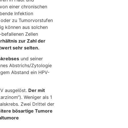
von einer chronischen
ibende Infektion
 oder zu Tumorvorstufen
ig können aus solchen
befallenen Zellen
hältnis zur Zahl der
wert sehr selten.
skrebses
und seiner
ines Abstrichs/Zytologie
rigem Abstand ein HPV-
V ausgelöst.
Der mit
karzinom“). Weniger als 1
alskrebs. Zwei Drittel der
itere bösartige Tumore
altumore