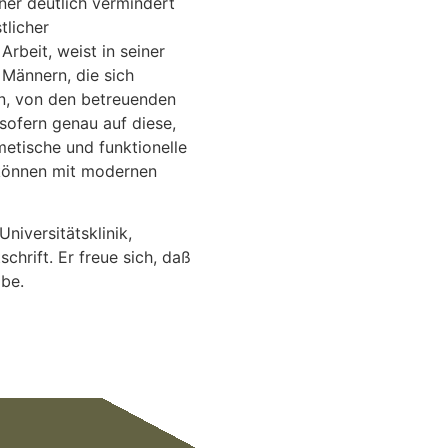
ner deutlich vermindert
tlicher
beit, weist in seiner
n Männern, die sich
en, von den betreuenden
sofern genau auf diese,
metische und funktionelle
 können mit modernen
niversitätsklinik,
chrift. Er freue sich, daß
be.