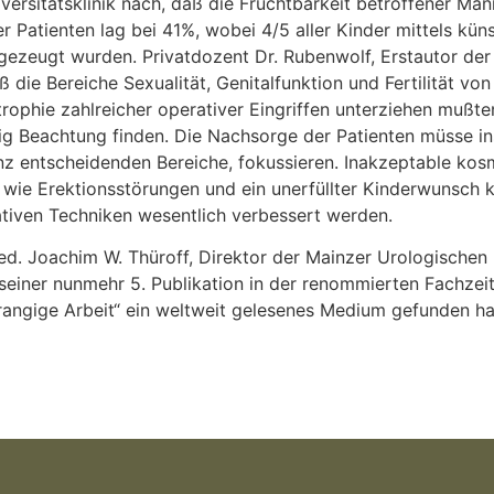
ersitätsklinik nach, daß die Fruchtbarkeit betroffener Män
er Patienten lag bei 41%, wobei 4/5 aller Kinder mittels küns
zeugt wurden. Privatdozent Dr. Rubenwolf, Erstautor der Ar
ß die Bereiche Sexualität, Genitalfunktion und Fertilität vo
trophie zahlreicher operativer Eingriffen unterziehen mußt
nig Beachtung finden. Die Nachsorge der Patienten müsse in
nz entscheidenden Bereiche, fokussieren. Inakzeptable kos
wie Erektionsstörungen und ein unerfüllter Kinderwunsch
tiven Techniken wesentlich verbessert werden.
d. Joachim W. Thüroff, Direktor der Mainzer Urologischen U
seiner nunmehr 5. Publikation in der renommierten Fachzeits
rangige Arbeit“ ein weltweit gelesenes Medium gefunden ha