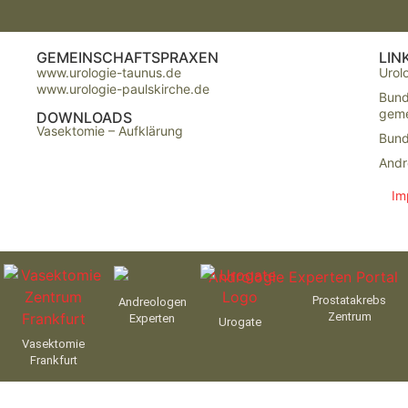
GEMEINSCHAFTSPRAXEN
LIN
www.urologie-taunus.de
Urol
www.urologie-paulskirche.de
Bund
geme
DOWNLOADS
Vasektomie – Aufklärung
Bund
Andr
Im
Prostatakrebs
Andreologen
Zentrum
Experten
Urogate
Vasektomie
Frankfurt