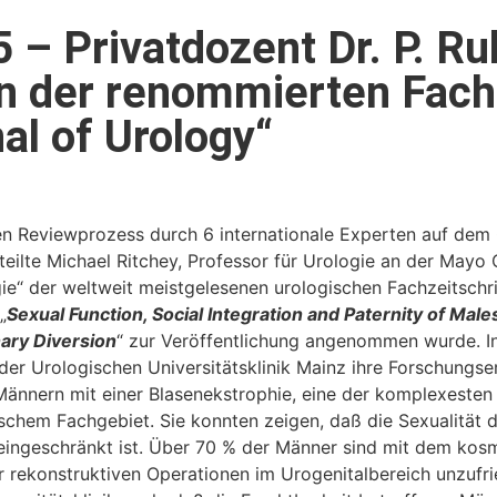
 – Privatdozent Dr. P. R
 in der renommierten Fach
al of Urology“
Reviewprozess durch 6 internationale Experten auf dem G
teilte Michael Ritchey, Professor für Urologie an der Mayo
ie“ der weltweit meistgelesenen urologischen Fachzeitschri
„
Sexual Function, Social Integration and Paternity of Male
ary Diversion
“ zur Veröffentlichung angenommen wurde. In
der Urologischen Universitätsklinik Mainz ihre Forschungse
Männern mit einer Blasenekstrophie, eine der komplexeste
schem Fachgebiet. Sie konnten zeigen, daß die Sexualität d
 eingeschränkt ist. Über 70 % der Männer sind mit dem kos
er rekonstruktiven Operationen im Urogenitalbereich unzufr