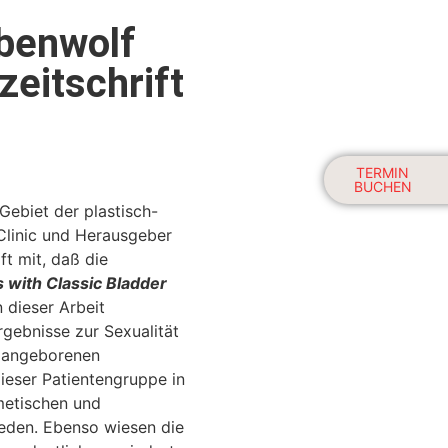
ubenwolf
zeitschrift
TERMIN
BUCHEN
ebiet der plastisch-
 Clinic und Herausgeber
ft mit, daß die
s with Classic Bladder
 dieser Arbeit
rgebnisse zur Sexualität
n angeborenen
ieser Patientengruppe in
metischen und
ieden. Ebenso wiesen die